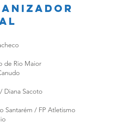
ganizador
al
acheco
o de Rio Maior
 Canudo
/ Diana Sacoto
o Santarém / FP Atletismo
io